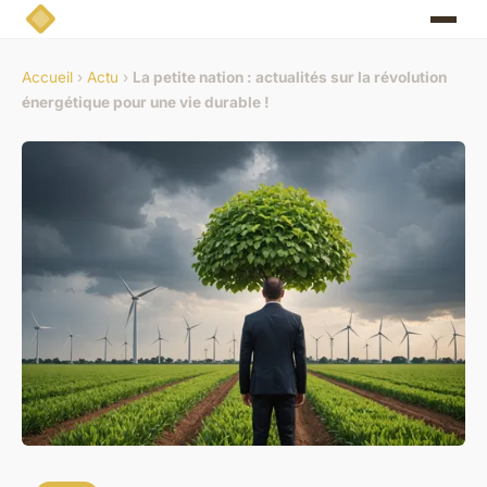
Accueil
›
Actu
›
La petite nation : actualités sur la révolution
énergétique pour une vie durable !