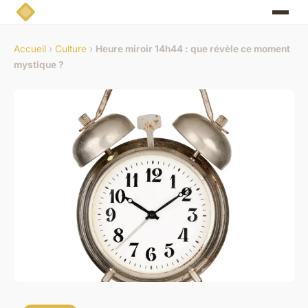
Accueil
›
Culture
›
Heure miroir 14h44 : que révèle ce moment
mystique ?