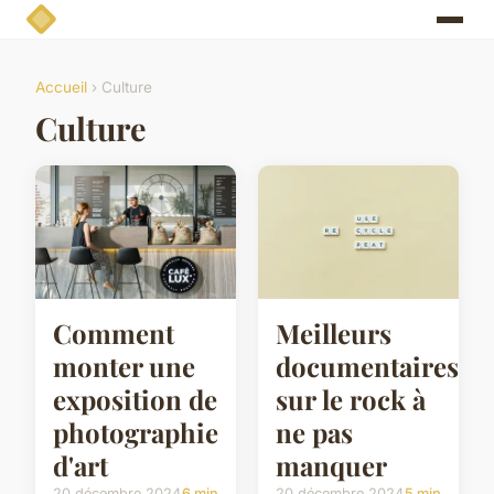
Accueil
› Culture
Culture
Comment
Meilleurs
monter une
documentaires
exposition de
sur le rock à
photographie
ne pas
d'art
manquer
20 décembre 2024
6 min
20 décembre 2024
5 min