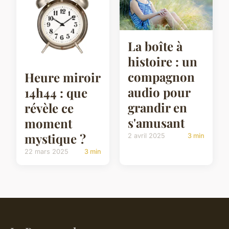
La boîte à
histoire : un
compagnon
Heure miroir
audio pour
14h44 : que
grandir en
révèle ce
s'amusant
moment
mystique ?
2 avril 2025
3 min
22 mars 2025
3 min