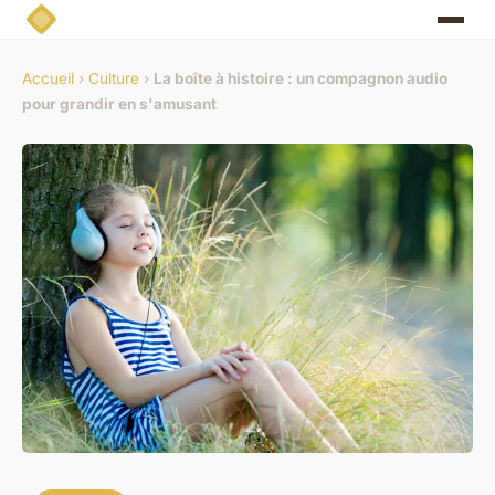
Accueil
›
Culture
›
La boîte à histoire : un compagnon audio
pour grandir en s'amusant