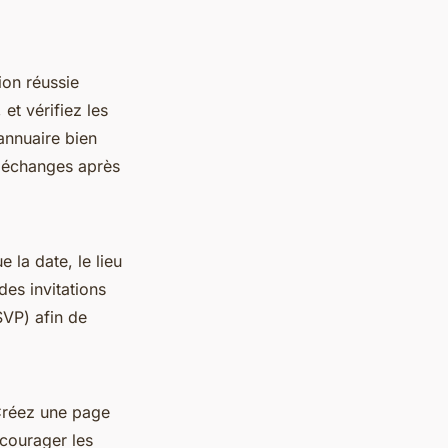
ion réussie
et vérifiez les
annuaire bien
s échanges après
e la date, le lieu
es invitations
SVP) afin de
Créez une page
ncourager les