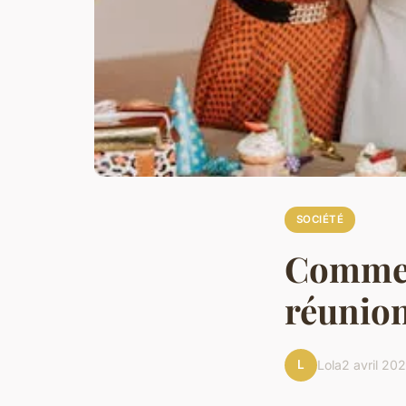
SOCIÉTÉ
Comment
réunion
L
Lola
2 avril 20