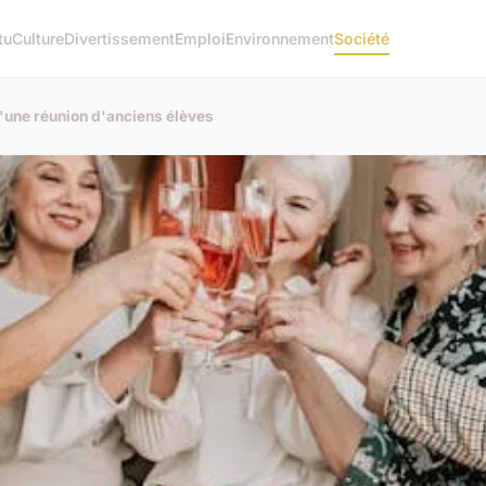
tu
Culture
Divertissement
Emploi
Environnement
Société
'une réunion d'anciens élèves