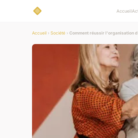
Accueil
Ac
Accueil
›
Société
›
Comment réussir l'organisation d