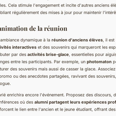
es. Cela stimule l'engagement et incite d'autres anciens élè
ubliant régulièrement des
mises à jour
pour maintenir l'intérê
 animation de la réunion
e ambiance dynamique à la
réunion d'anciens élèves
, il es
ivités interactives
et des souvenirs qui marqueront les espr
ébuter par des
activités brise-glace
, essentielles pour aiguis
anges entre les participants. Par exemple, un
photomaton
p
urer des souvenirs mais aussi de casser la glace. Associez-
 promo ou des anecdotes partagées, ravivant des souvenirs,
logue.
ié enrichira encore l'événement. Proposez des discours, d
nférences où des
alumni partagent leurs expériences pro
cent le lien entre l'ancien et le jeune étudiant, offrant de