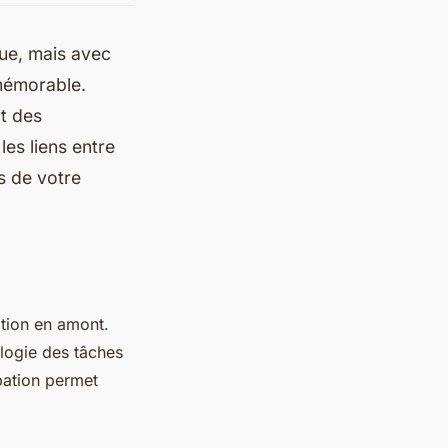
ue, mais avec
mémorable.
nt des
les liens entre
s de votre
ation en amont.
logie des tâches
pation permet