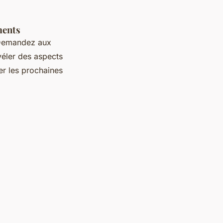
ments
. Demandez aux
véler des aspects
er les prochaines