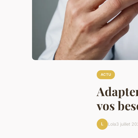
ACTU
Adapter
vos bes
L
Lola
3 juillet 2