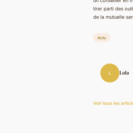
un conseiller en 
tirer parti des ou
de la mutuelle san
Actu
Lola
L
Voir tous les artic