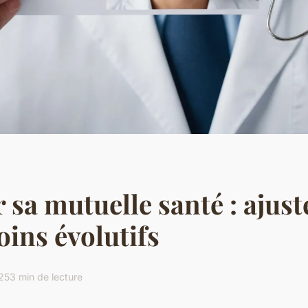
 sa mutuelle santé : ajust
oins évolutifs
025
3 min de lecture