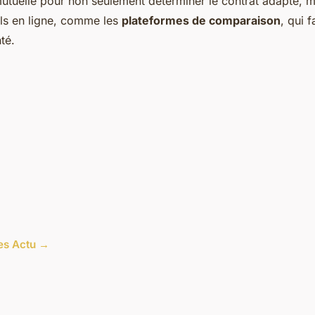
mutuelle pour non seulement déterminer le contrat adapté, m
tils en ligne, comme les
plateformes de comparaison
, qui f
té.
les Actu →