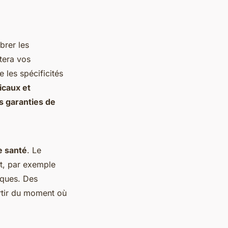
brer les
tera vos
les spécificités
icaux et
es garanties de
e santé
. Le
t, par exemple
iques. Des
rtir du moment où