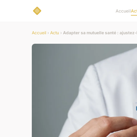
Accueil
Ac
Accueil
›
Actu
›
Adapter sa mutuelle santé : ajustez-