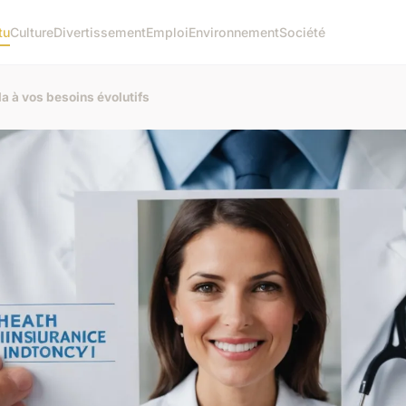
tu
Culture
Divertissement
Emploi
Environnement
Société
la à vos besoins évolutifs