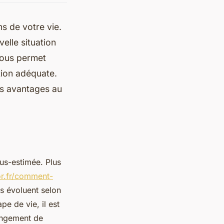
s de votre vie.
elle situation
 vous permet
tion adéquate.
ses avantages au
us-estimée. Plus
or.fr/comment-
ns évoluent selon
pe de vie, il est
hangement de