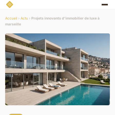
Accueil
›
Actu
›
Projets innovants d'immobilier de luxe à
marseille