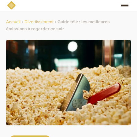
Accueil
›
Divertissement
›
Guide télé : les meilleures
émissions à regarder ce soir