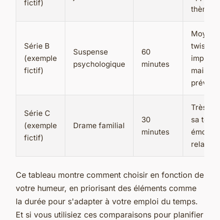
fictif)
thèmes 
Moyen, 
Série B
twists
Suspense
60
(exemple
imprévi
psychologique
minutes
fictif)
mais pa
prévisib
Très éle
Série C
30
sa touc
(exemple
Drame familial
minutes
émouvan
fictif)
relatabl
Ce tableau montre comment choisir en fonction de
votre humeur, en priorisant des éléments comme
la durée pour s'adapter à votre emploi du temps.
Et si vous utilisiez ces comparaisons pour planifier