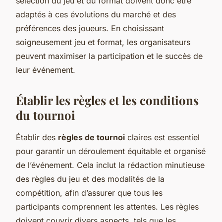
sélection du jeu et du format doivent donc être
adaptés à ces évolutions du marché et des
préférences des joueurs. En choisissant
soigneusement jeu et format, les organisateurs
peuvent maximiser la participation et le succès de
leur événement.
Établir les règles et les conditions
du tournoi
Établir des
règles de tournoi
claires est essentiel
pour garantir un déroulement équitable et organisé
de l’événement. Cela inclut la rédaction minutieuse
des règles du jeu et des modalités de la
compétition, afin d’assurer que tous les
participants comprennent les attentes. Les règles
doivent couvrir divers aspects, tels que les