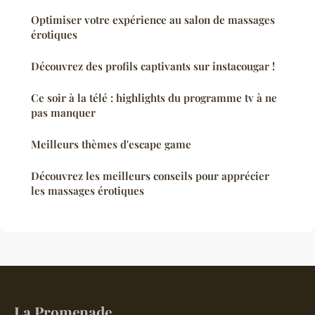
Optimiser votre expérience au salon de massages
érotiques
Découvrez des profils captivants sur instacougar !
Ce soir à la télé : highlights du programme tv à ne
pas manquer
Meilleurs thèmes d'escape game
Découvrez les meilleurs conseils pour apprécier
les massages érotiques
La Promenade