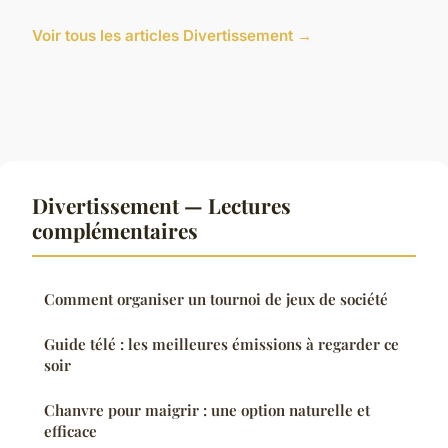
Voir tous les articles Divertissement →
Divertissement — Lectures
complémentaires
Comment organiser un tournoi de jeux de société
Guide télé : les meilleures émissions à regarder ce
soir
Chanvre pour maigrir : une option naturelle et
efficace