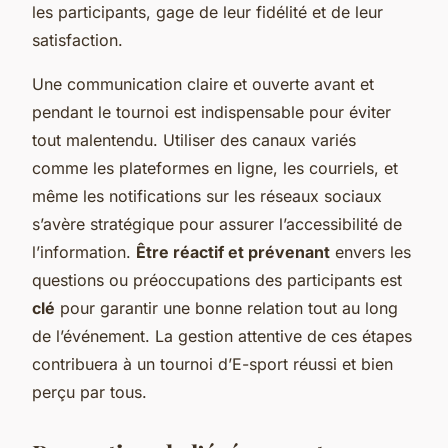
les participants, gage de leur fidélité et de leur
satisfaction.
Une communication claire et ouverte avant et
pendant le tournoi est indispensable pour éviter
tout malentendu. Utiliser des canaux variés
comme les plateformes en ligne, les courriels, et
même les notifications sur les réseaux sociaux
s’avère stratégique pour assurer l’accessibilité de
l’information.
Être réactif et prévenant
envers les
questions ou préoccupations des participants est
clé
pour garantir une bonne relation tout au long
de l’événement. La gestion attentive de ces étapes
contribuera à un tournoi d’E-sport réussi et bien
perçu par tous.