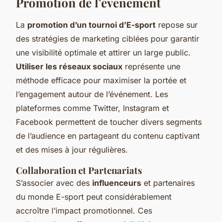
Promotion de l’événement
La
promotion d’un tournoi d’E-sport
repose sur
des stratégies de marketing ciblées pour garantir
une visibilité optimale et attirer un large public.
Utiliser les réseaux sociaux
représente une
méthode efficace pour maximiser la portée et
l’engagement autour de l’événement. Les
plateformes comme Twitter, Instagram et
Facebook permettent de toucher divers segments
de l’audience en partageant du contenu captivant
et des mises à jour régulières.
Collaboration et Partenariats
S’associer avec des
influenceurs
et partenaires
du monde E-sport peut considérablement
accroître l’impact promotionnel. Ces